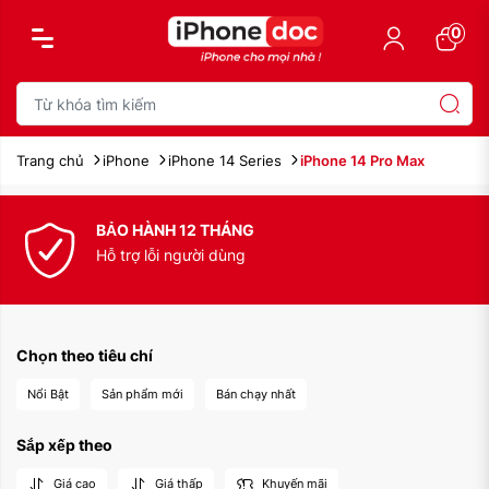
50,000,000
0
đ
0
Trang chủ
iPhone
iPhone 14 Series
iPhone 14 Pro Max
BẢO HÀNH 12 THÁNG
Hỗ trợ lỗi người dùng
Chọn theo tiêu chí
Màu sắc:
Màu sắc:
Nổi Bật
Sản phẩm mới
Bán chạy nhất
Xóa
Xóa
Sắp xếp theo
Giá cao
Giá thấp
Khuyến mãi