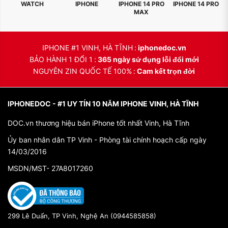
WATCH
IPHONE
IPHONE 14 PRO
IPHONE 14 PRO
MAX
IPHONE #1 VINH, HÀ TĨNH
iphonedoc.vn
BẢO HÀNH 1 ĐỔI 1
365 ngày sử dụng lỗi đổi mới
NGUYÊN ZIN QUỐC TẾ 100%
Cam kết trọn đời
IPHONEDOC - #1 UY TÍN 10 NĂM IPHONE VINH, HÀ TĨNH
DOC.vn thương hiệu bán iPhone tốt nhất Vinh, Hà Tĩnh
Ủy ban nhân dân TP Vinh - Phòng tài chính hoạch cấp ngày
14/03/2016
MSDN/MST- 27A8017260
299 Lê Duẩn, TP Vinh, Nghệ An (0944585858)