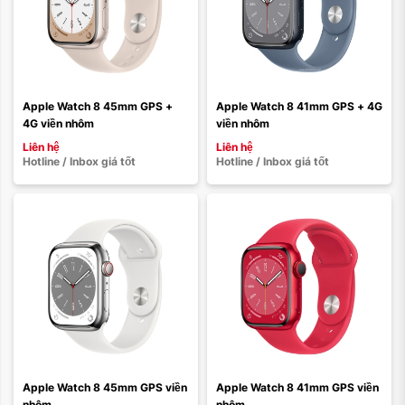
Màu sắc:
Màu sắc:
Loại dây:
Loại dây:
Dây da
Dây vải
Dây cao su
Dây vải
Dây cao su
Dây thép
Dây da
Dây thép
Apple Watch 8 45mm GPS + 
Apple Watch 8 41mm GPS + 4G 
4G viền nhôm
viền nhôm
Xóa
Xóa
Liên hệ
Liên hệ
Hotline / Inbox giá tốt
Hotline / Inbox giá tốt
Apple Watch 8 45mm GPS viền 
Apple Watch 8 41mm GPS viền 
nhôm
nhôm