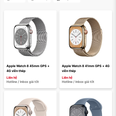
Màu sắc:
Màu sắc:
Loại dây:
Loại dây:
Dây cao su
Dây vải
Dây da
Dây thép
Dây vải
Dây da
Dây thép
Dây cao su
Apple Watch 8 45mm GPS + 
Apple Watch 8 41mm GPS + 4G 
4G viền thép
viền thép
Xóa
Xóa
Liên hệ
Liên hệ
Hotline / Inbox giá tốt
Hotline / Inbox giá tốt