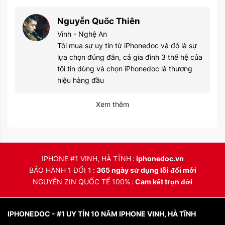
Nguyễn Quốc Thiên
Vinh - Nghệ An
Tôi mua sự uy tín từ iPhonedoc và đó là sự
lựa chọn đúng đắn, cả gia đình 3 thế hệ của
tôi tin dùng và chọn iPhonedoc là thương
hiệu hàng đầu
Xem thêm
IPHONE #1 VINH, HÀ TĨNH
iphonedoc.vn
BẢO HÀNH 1 ĐỔI 1
365 ngày sử dụng lỗi đổi mới
NGUYÊN ZIN QUỐC TẾ 100%
Cam kết trọn đời
IPHONEDOC - #1 UY TÍN 10 NĂM IPHONE VINH, HÀ TĨNH