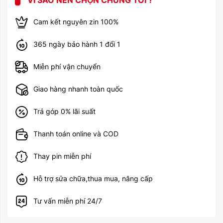
VÌ SAO NÊN CHỌN CHÚNG TÔI ?
Cellular
Wi-Fi 802.11 a/b/g/n/ac,
WLAN
Cam kết nguyên zin 100%
Dual-band, Wi-Fi hotspot
Bluetooth
5.3, A2DP, LE, EDR
365 ngày bảo hành 1 đổi 1
Gia tốc kế, con quay hồi
Miễn phí vận chuyển
chuyển, nhịp tim, phong vũ
biểu, máy đo độ cao luôn
Giao hàng nhanh toàn quốc
bật, la bàn, SpO2, VO2max,
nhiệt độ (cơ thể)
Trả góp 0% lãi suất
Tính năng
Cảm biến nhiệt độ (độ chính
xác 0,01˚)
Thanh toán online và COD
Lệnh và chính tả bằng ngôn
ngữ tự nhiên (chế độ nói)
Thay pin miễn phí
Hỗ trợ băng thông siêu rộng
(UWB)
Hỗ trợ sửa chữa,thua mua, nâng cấp
Năm ra mắt
2022
Tư vấn miễn phí 24/7