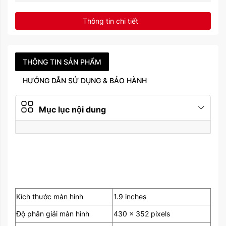
Bluetooth
5.3, A2DP, LE, EDR
Thông tin chi tiết
Gia tốc kế, con quay hồi
chuyển, nhịp tim, phong
vũ biểu, máy đo độ cao
THÔNG TIN SẢN PHẨM
luôn bật, la bàn, SpO2,
VO2max, nhiệt độ (cơ
HƯỚNG DẪN SỬ DỤNG & BẢO HÀNH
thể)
Tính năng
Cảm biến nhiệt độ (độ
Mục lục nội dung
chính xác 0,01˚)
Lệnh và chính tả bằng
ngôn ngữ tự nhiên (chế
độ nói)
Hỗ trợ băng thông siêu
rộng (UWB)
Năm ra mắt
2022
Kích thước màn hình
1.9 inches
Độ phân giải màn hình
430 x 352 pixels