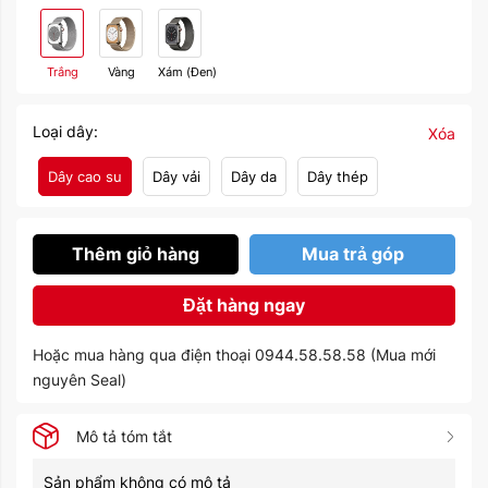
Trắng
Vàng
Xám (Đen)
Loại dây:
Xóa
Dây cao su
Dây vải
Dây da
Dây thép
Thêm giỏ hàng
Mua trả góp
Đặt hàng ngay
Hoặc mua hàng qua điện thoại 0944.58.58.58 (Mua mới
nguyên Seal)
Mô tả tóm tắt
Sản phẩm không có mô tả