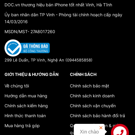
DOC.vn thương hiệu bán iPhone tốt nhất Vinh, Hà Tĩnh
Ủy ban nhân dân TP Vinh - Phòng tài chính hoạch cấp ngày
14/03/2016
MSDN/MST- 27A8017260
299 Lê Duẩn, TP Vinh, Nghệ An (0944585858)
GIỚI THIỆU & HƯỚNG DẪN
CHÍNH SÁCH
Về chúng tôi
Chính sách bảo mật
Hướng dẫn mua hàng
Chính sách kinh doanh
Chính sách kiểm hàng
Chính sách vận chuyển
Hình thức thanh toán
Chính sách bảo hành đổi trả
Mua hàng trả góp
Quy trình tiếp nhận & giải
Xin chào
quyết khiếu nại