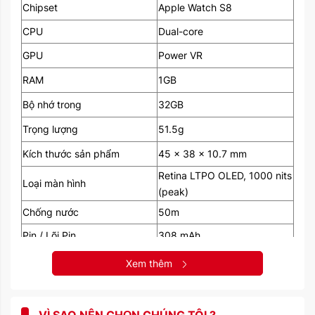
Chipset
Apple Watch S8
CPU
Dual-core
GPU
Power VR
RAM
1GB
Bộ nhớ trong
32GB
Trọng lượng
51.5g
Kích thước sản phẩm
45 x 38 x 10.7 mm
Retina LTPO OLED, 1000 nits
Loại màn hình
(peak)
Chống nước
50m
Pin / Lõi Pin
308 mAh
Xem thêm
Charging
Wireless
eSIM Option with LTE / 4G /
SIM