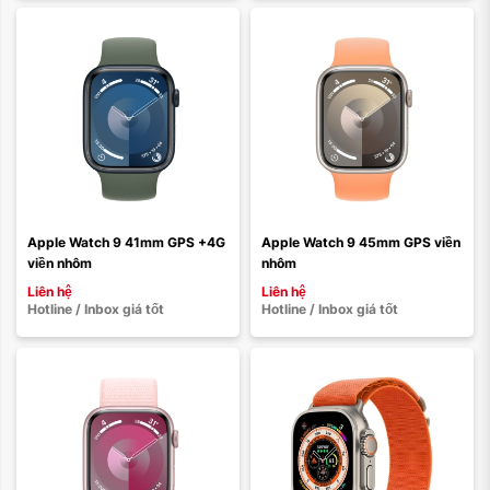
Màu sắc:
Loại dây:
Dây cao su
Dây vải
Dây da
Dây thép
Apple Watch 9 41mm GPS +4G 
Apple Watch 9 45mm GPS viền 
viền nhôm
nhôm
Xóa
Liên hệ
Liên hệ
Hotline / Inbox giá tốt
Hotline / Inbox giá tốt