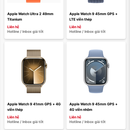
Loại dây:
Loại dây:
Dây cao su
Dây vải
Dây cao su
Dây thép
Dây da
Dây thép
Dây da
Dây vải
Apple Watch Ultra 2 49mm 
Apple Watch 9 45mm GPS + 
Titanium
LTE viền thép
Xóa
Xóa
Liên hệ
Liên hệ
Hotline / Inbox giá tốt
Hotline / Inbox giá tốt
Màu sắc:
Màu sắc:
Loại dây:
Loại dây:
Dây cao su
Dây vải
Dây cao su
Dây thép
Dây da
Dây thép
Dây da
Dây vải
Apple Watch 9 41mm GPS + 4G 
Apple Watch 9 45mm GPS + 
viền thép
4G viền nhôm
Xóa
Xóa
Liên hệ
Liên hệ
Hotline / Inbox giá tốt
Hotline / Inbox giá tốt