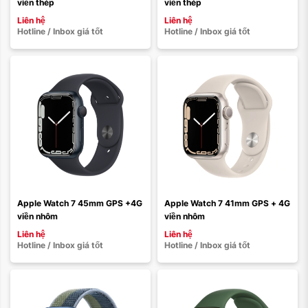
viền thép
viền thép
Xóa
Xóa
Liên hệ
Liên hệ
Hotline / Inbox giá tốt
Hotline / Inbox giá tốt
Màu sắc:
Màu sắc:
Loại dây:
Loại dây:
Dây cao su
Dây thép
Dây cao su
Dây vải
Dây da
Dây vải
Dây da
Dây thép
Apple Watch 7 45mm GPS +4G 
Apple Watch 7 41mm GPS + 4G 
viền nhôm
viền nhôm
Xóa
Xóa
Liên hệ
Liên hệ
Hotline / Inbox giá tốt
Hotline / Inbox giá tốt