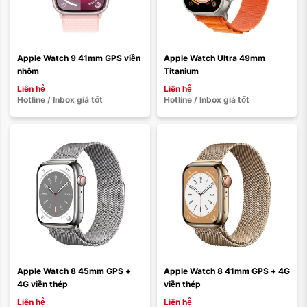
Màu sắc:
Màu sắc:
Loại dây:
Loại dây:
Dây cao su
Dây vải
Dây cao su
Dây vải
Dây da
Dây thép
Dây da
Dây thép
Apple Watch 9 41mm GPS viền 
Apple Watch Ultra 49mm 
nhôm
Titanium
Xóa
Xóa
Liên hệ
Liên hệ
Hotline / Inbox giá tốt
Hotline / Inbox giá tốt
Màu sắc:
Màu sắc:
Loại dây:
Loại dây:
Dây cao su
Dây vải
Dây da
Dây thép
Dây vải
Dây da
Dây thép
Dây cao su
Apple Watch 8 45mm GPS + 
Apple Watch 8 41mm GPS + 4G 
4G viền thép
viền thép
Xóa
Xóa
Liên hệ
Liên hệ