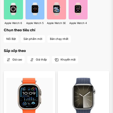
Apple Watch 6
Apple Watch 5
Apple Watch SE
Apple Watch 4
Màu sắc:
Chọn theo tiêu chí
Loại dây:
Nổi Bật
Sản phẩm mới
Bán chạy nhất
Dây cao su
Dây vải
Dây da
Dây thép
Sắp xếp theo
Xóa
Giá cao
Giá thấp
Khuyến mãi
Màu sắc:
Màu sắc: