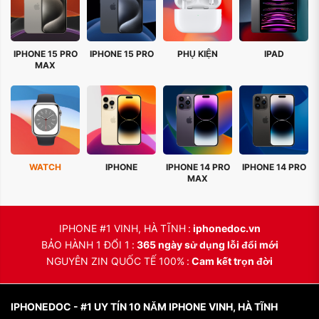
IPHONE 15 PRO
IPHONE 15 PRO
PHỤ KIỆN
IPAD
MAX
WATCH
IPHONE
IPHONE 14 PRO
IPHONE 14 PRO
MAX
IPHONE #1 VINH, HÀ TĨNH
iphonedoc.vn
BẢO HÀNH 1 ĐỔI 1
365 ngày sử dụng lỗi đổi mới
NGUYÊN ZIN QUỐC TẾ 100%
Cam kết trọn đời
IPHONEDOC - #1 UY TÍN 10 NĂM IPHONE VINH, HÀ TĨNH