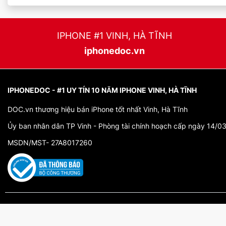
IPHONE #1 VINH, HÀ TĨNH
iphonedoc.vn
IPHONEDOC - #1 UY TÍN 10 NĂM IPHONE VINH, HÀ TĨNH
DOC.vn thương hiệu bán iPhone tốt nhất Vinh, Hà Tĩnh
Ủy ban nhân dân TP Vinh - Phòng tài chính hoạch cấp ngày 14/0
MSDN/MST- 27A8017260
299 Lê Duẩn, TP Vinh, Nghệ An (0944585858)