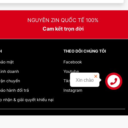
NGUYÊN ZIN QUỐC TẾ 100%
Cam kết trọn đời
H
THEO DÕI CHÚNG TÔI
bảo mật
Facebook
kinh doanh
Youtube
Xin chào
vận chuyển
Tiktok
Liên hệ
ảo hành đổi trả
Instagram
ếp nhận & giải quyết khiếu nại