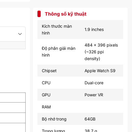
Thông số kỹ thuật
Kích thước màn
1.9 inches
hình
484 x 396 pixels
Độ phân giải màn
(~326 ppi
hình
density)
Chipset
Apple Watch S9
CPU
Dual-core
GPU
Power VR
RAM
Bộ nhớ trong
64GB
Trọng lượng
38.7 g