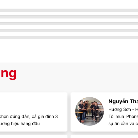
Gia tốc kế, con quay hồi chuyển, nhịp tim, phong vũ biểu, 
cao luôn bật, la bàn, SpO2, VO2max, nhiệt độ (cơ thể)
Cảm biến nhiệt độ (độ chính xác 0,01˚)
Lệnh và chính tả bằng ngôn ngữ tự nhiên (chế độ nói)
Hỗ trợ băng thông siêu rộng 2 (UWB)
2023
àng
Nguyễn Th
Hương Sơn - H
 chọn đúng đắn, cả gia đình 3
Tôi mua iPhone
thương hiệu hàng đầu
sự ân cần và c