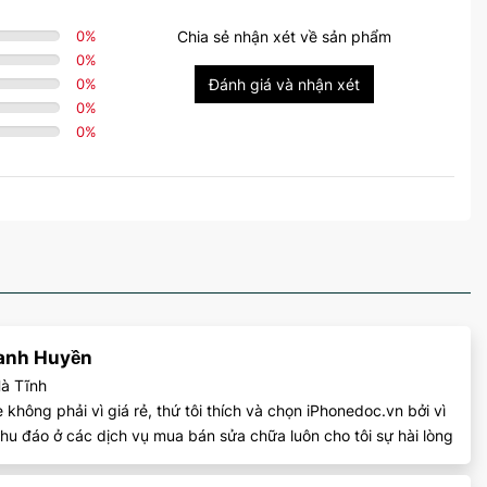
máy đo độ
WLAN
band, Wi-Fi
0
%
Chia sẻ nhận xét về sản phẩm
hotspot
0
%
0
%
Đánh giá và nhận xét
5.3, A2DP, LE,
Bluetooth
0
%
EDR
0
%
Gia tốc kế, con
quay hồi chuyển,
nhịp tim, phong
vũ biểu, máy đo
độ cao luôn bật,
la bàn, SpO2,
VO2max, nhiệt
độ (cơ thể)
anh Huyền
Cảm biến nhiệt
Tính năng
à Tĩnh
độ (độ chính xác
 không phải vì giá rẻ, thứ tôi thích và chọn iPhonedoc.vn bởi vì
0,01˚)
hu đáo ở các dịch vụ mua bán sửa chữa luôn cho tôi sự hài lòng
Lệnh và chính tả
bằng ngôn ngữ