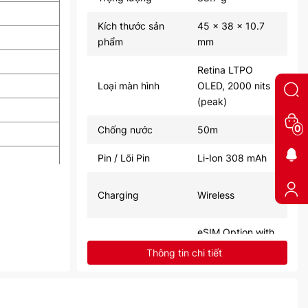
Kích thước sản
45 x 38 x 10.7
phẩm
mm
Retina LTPO
Loại màn hình
OLED, 2000 nits
(peak)
0
Chống nước
50m
Pin / Lõi Pin
Li-Ion 308 mAh
Charging
Wireless
eSIM Option with
SIM
LTE / 4G /
Thông tin chi tiết
Cellular
Wi-Fi 802.11
a/b/g/n/ac, Dual-