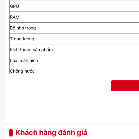
GPU
RAM
Bộ nhớ trong
Trọng lượng
Kích thước sản phẩm
Loại màn hình
Chống nước
Pin / Lõi Pin
Charging
SIM
WLAN
Khách hàng đánh giá
Bluetooth