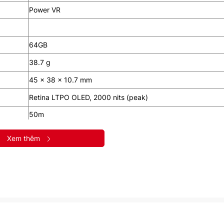
Power VR
64GB
38.7 g
45 x 38 x 10.7 mm
Retina LTPO OLED, 2000 nits (peak)
50m
Li-Ion 308 mAh
Xem thêm
Wireless
eSIM Option with LTE / 4G / Cellular
Wi-Fi 802.11 a/b/g/n/ac, Dual-band, Wi-Fi hotspot
5.3, A2DP, LE, EDR