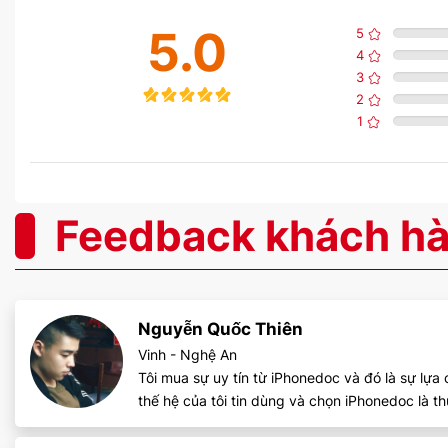
5.0
5
Tính năng
4
3
2
1
Năm ra mắt
Feedback khách h
Nguyễn Quốc Thiên
Vinh - Nghệ An
Tôi mua sự uy tín từ iPhonedoc và đó là sự lựa
thế hệ của tôi tin dùng và chọn iPhonedoc là 