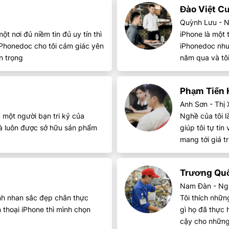
Đào Việt C
Quỳnh Lưu - 
 nơi đủ niềm tin đủ uy tín thì
iPhone là một
 iPhonedoc cho tôi cảm giác yên
iPhonedoc như
n trọng
năm qua và tôi
Phạm Tiến
Anh Sơn - Thị
 một người bạn tri kỷ của
Nghề của tôi l
 và luôn được sở hữu sản phẩm
giúp tôi tự ti
mang tới giá t
Trương Qu
Nam Đàn - Ng
ảnh nhan sắc đẹp chân thực
Tôi thích nhữn
 thoại iPhone thì mình chọn
gì họ đã thực
cậy cho những 