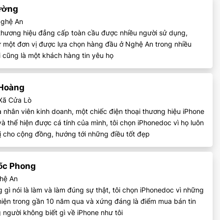
tự nhiên (chế độ
ường
nói)
Nghệ An
Hỗ trợ băng
 thương hiệu đẳng cấp toàn cầu được nhiều người sử dụng,
thông siêu rộng 2
 một đơn vị được lựa chọn hàng đầu ở Nghệ An trong nhiều
(UWB)
 cũng là một khách hàng tin yêu họ
Năm ra mắt
2023
 Hoàng
 Xã Cửa Lò
à nhân viên kinh doanh, một chiếc điện thoại thương hiệu iPhone
n và thể hiện được cá tính của mình, tôi chọn iPhonedoc vì họ luôn
rị cho cộng đồng, hướng tới những điều tốt đẹp
ốc Phong
hệ An
g gì nói là làm và làm đúng sự thật, tôi chọn iPhonedoc vì những
 hiện trong gần 10 năm qua và xứng đáng là điểm mua bán tin
người không biết gì về iPhone như tôi