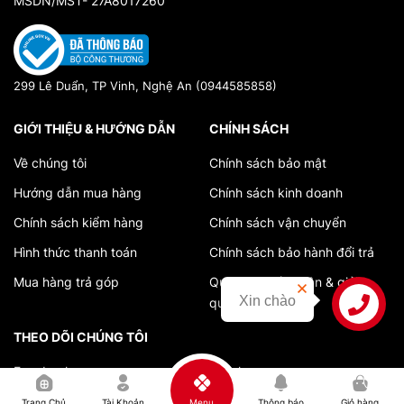
MSDN/MST- 27A8017260
299 Lê Duẩn, TP Vinh, Nghệ An (0944585858)
GIỚI THIỆU & HƯỚNG DẪN
CHÍNH SÁCH
Về chúng tôi
Chính sách bảo mật
Hướng dẫn mua hàng
Chính sách kinh doanh
Chính sách kiểm hàng
Chính sách vận chuyển
Hình thức thanh toán
Chính sách bảo hành đổi trả
Mua hàng trả góp
Quy trình tiếp nhận & giải
Xin chào
quyết khiếu nại
Liên hệ
THEO DÕI CHÚNG TÔI
Facebook
Tiktok
0
Youtube
Instagram
Trang Chủ
Tài Khoản
Menu
Thông báo
Giỏ hàng