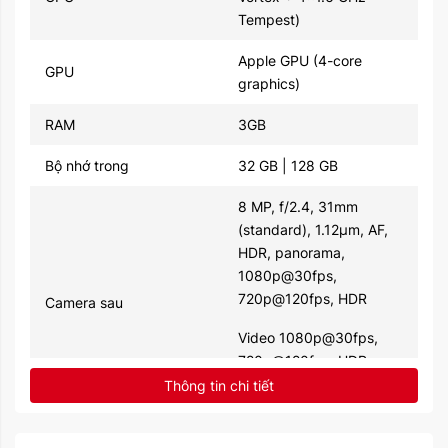
Tempest)
Apple GPU (4-core
GPU
graphics)
RAM
3GB
Bộ nhớ trong
32 GB | 128 GB
8 MP, f/2.4, 31mm
(standard), 1.12µm, AF,
HDR, panorama,
1080p@30fps,
720p@120fps, HDR
Camera sau
Video 1080p@30fps,
720p@120fps, HDR,
stereo sound rec.
Thông tin chi tiết
1.2 MP, f/2.2, 31mm