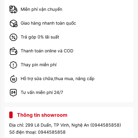
sound rec.
Miễn phí vận chuyển
1.2 MP, f/2.2, 31mm
Giao hàng nhanh toàn quốc
Camera trước
(standard), HDR,
720p@30fps
Trả góp 0% lãi suất
Wi-Fi 802.11 a/b/g/n/ac,
WLAN
Thanh toán online và COD
dual-band, hotspot
Bluetooth
4.2, A2DP, EDR, LE
Thay pin miễn phí
Dấu vân tay (gắn bên cạnh),
Hỗ trợ sửa chữa,thua mua, nâng cấp
gia tốc kế, con quay hồi
Tính năng
chuyển, la bàn, phong vũ
Tư vấn miễn phí 24/7
biểu
Li-Ion, non-removable (32.4
Pin
Wh)
Thông tin showroom
Năm ra mắt
2020
Địa chỉ: 299 Lê Duẩn, TP Vinh, Nghệ An (0944585858)
Số điện thoại: 0944585858