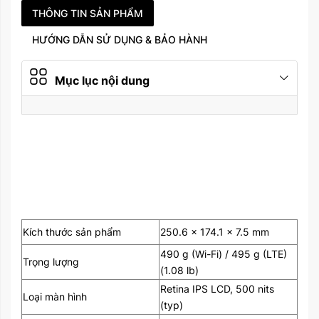
Camera trước
(standard), HDR,
THÔNG TIN SẢN PHẨM
720p@30fps
HƯỚNG DẪN SỬ DỤNG & BẢO HÀNH
Wi-Fi 802.11 a/b/g/n/ac,
WLAN
dual-band, hotspot
Mục lục nội dung
Bluetooth
4.2, A2DP, EDR, LE
Dấu vân tay (gắn bên
cạnh), gia tốc kế, con
Tính năng
quay hồi chuyển, la bàn,
phong vũ biểu
Li-Ion, non-removable
Pin
(32.4 Wh)
Kích thước sản phẩm
250.6 x 174.1 x 7.5 mm
490 g (Wi-Fi) / 495 g (LTE)
Năm ra mắt
2020
Trọng lượng
(1.08 lb)
Retina IPS LCD, 500 nits
Loại màn hình
(typ)