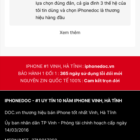
lựa chọn đúng đắn, cả gia đình 3 thế hệ của
tôi tin dùng và chọn iPhonedoc là thương
hiệu hàng đầu
Xem thêm
IPHONE #1 VINH, HÀ TĨNH
iphonedoc.vn
BẢO HÀNH 1 ĐỔI 1
365 ngày sử dụng lỗi đổi mới
NGUYÊN ZIN QUỐC TẾ 100%
Cam kết trọn đời
IPHONEDOC - #1 UY TÍN 10 NĂM IPHONE VINH, HÀ TĨNH
DOC.vn thương hiệu bán iPhone tốt nhất Vinh, Hà Tĩnh
Ủy ban nhân dân TP Vinh - Phòng tài chính hoạch cấp ngày
14/03/2016