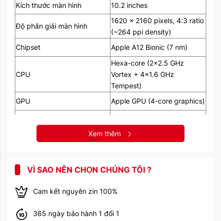
Kích thước màn hình
10.2 inches
1620 x 2160 pixels, 4:3 ratio
Độ phân giải màn hình
(~264 ppi density)
Chipset
Apple A12 Bionic (7 nm)
Hexa-core (2x2.5 GHz
CPU
Vortex + 4x1.6 GHz
Tempest)
GPU
Apple GPU (4-core graphics)
RAM
3GB
Xem thêm
Bộ nhớ trong
32 GB | 128 GB
8 MP, f/2.4, 31mm
(standard), 1.12µm, AF, HDR,
VÌ SAO NÊN CHỌN CHÚNG TÔI ?
panorama, 1080p@30fps,
720p@120fps, HDR
Cam kết nguyên zin 100%
Camera sau
Video 1080p@30fps,
365 ngày bảo hành 1 đổi 1
720p@120fps, HDR, stereo