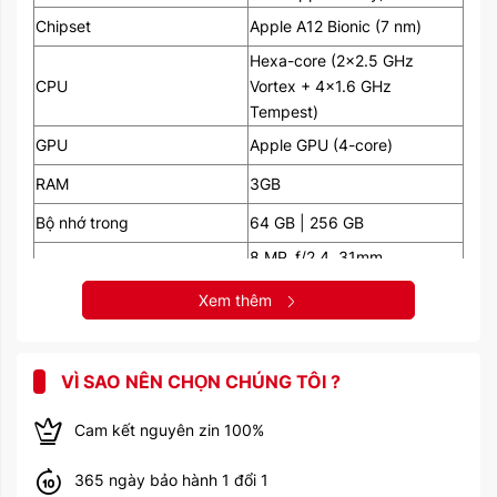
Chipset
Apple A12 Bionic (7 nm)
Hexa-core (2x2.5 GHz
CPU
Vortex + 4x1.6 GHz
Tempest)
GPU
Apple GPU (4-core)
RAM
3GB
Bộ nhớ trong
64 GB | 256 GB
8 MP, f/2.4, 31mm
(standard), 1.12µm, AF, HDR,
Camera sau
Xem thêm
1080p@30fps
7 MP, f/2.2, 31mm
Camera trước
VÌ SAO NÊN CHỌN CHÚNG TÔI ?
(standard), HDR,
1080p@30fps
Cam kết nguyên zin 100%
Wi-Fi 802.11 a/b/g/n/ac,
WLAN
dual-band, hotspot
365 ngày bảo hành 1 đổi 1