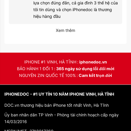
lựa chọn đúng đắn, cả gia đình 3 thế hệ của
tôi tin dùng và chọn iPhonedoc là thương
hiệu hàng đầu
Xem thêm
IPHONE #1 VINH, HÀ TĨNH
iphonedoc.vn
BẢO HÀNH 1 ĐỔI 1
365 ngày sử dụng lỗi đổi mới
NGUYÊN ZIN QUỐC TẾ 100%
Cam kết trọn đời
IPHONEDOC - #1 UY TÍN 10 NĂM IPHONE VINH, HÀ TĨNH
DOC.vn thương hiệu bán iPhone tốt nhất Vinh, Hà Tĩnh
Ủy ban nhân dân TP Vinh - Phòng tài chính hoạch cấp ngày
14/03/2016