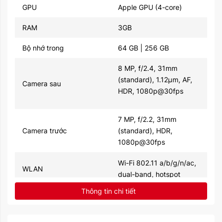
GPU
Apple GPU (4-core)
RAM
3GB
Bộ nhớ trong
64 GB | 256 GB
8 MP, f/2.4, 31mm
(standard), 1.12µm, AF,
Camera sau
HDR, 1080p@30fps
7 MP, f/2.2, 31mm
Camera trước
(standard), HDR,
1080p@30fps
Wi-Fi 802.11 a/b/g/n/ac,
WLAN
dual-band, hotspot
Thông tin chi tiết
Bluetooth
5.0, A2DP, EDR
Vân tay (gắn phía trước),