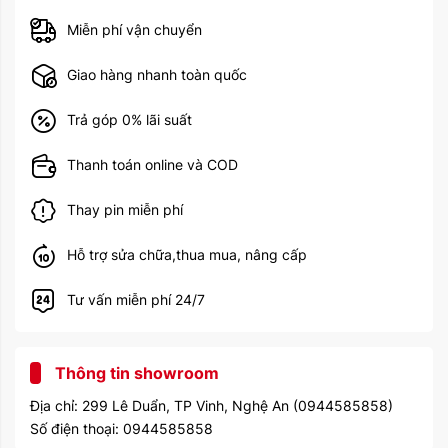
Bluetooth
5.0, A2DP, EDR
Miễn phí vận chuyển
Vân tay (gắn phía trước), gia
Tính năng
tốc kế, con quay hồi chuyển,
Giao hàng nhanh toàn quốc
la bàn, phong vũ biểu
Pin
Li-Ion 8134 mAh
Trả góp 0% lãi suất
Năm ra mắt
2019
Thanh toán online và COD
Thay pin miễn phí
Hỗ trợ sửa chữa,thua mua, nâng cấp
Tư vấn miễn phí 24/7
Thông tin showroom
Địa chỉ: 299 Lê Duẩn, TP Vinh, Nghệ An (0944585858)
Số điện thoại: 0944585858