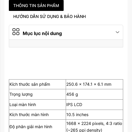
gia tốc kế, con quay hồi
THÔNG TIN SẢN PHẨM
Tính năng
chuyển, la bàn, phong
HƯỚNG DẪN SỬ DỤNG & BẢO HÀNH
vũ biểu
Pin
Li-Ion 8134 mAh
Mục lục nội dung
Năm ra mắt
2019
Kích thước sản phẩm
250.6 x 174.1 x 6.1 mm
Trọng lượng
456 g
Loại màn hình
IPS LCD
Kích thước màn hình
10.5 inches
1668 x 2224 pixels, 4:3 ratio
Độ phân giải màn hình
(~265 ppi density)