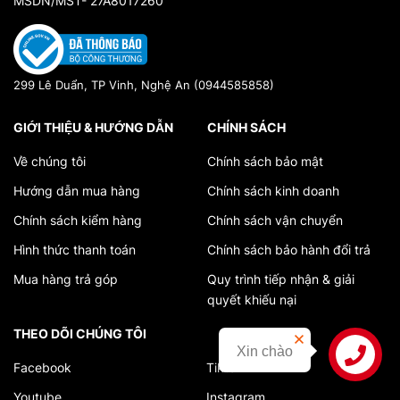
MSDN/MST- 27A8017260
299 Lê Duẩn, TP Vinh, Nghệ An (0944585858)
GIỚI THIỆU & HƯỚNG DẪN
CHÍNH SÁCH
Về chúng tôi
Chính sách bảo mật
Hướng dẫn mua hàng
Chính sách kinh doanh
Chính sách kiểm hàng
Chính sách vận chuyển
Hình thức thanh toán
Chính sách bảo hành đổi trả
Mua hàng trả góp
Quy trình tiếp nhận & giải
quyết khiếu nại
THEO DÕI CHÚNG TÔI
Xin chào
Facebook
Tiktok
Liên hệ
Youtube
Instagram