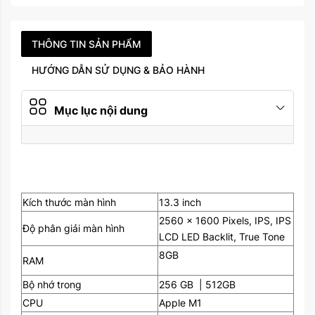
Pin
Lithium polymer
Năm ra mắt
2020
THÔNG TIN SẢN PHẨM
HƯỚNG DẪN SỬ DỤNG & BẢO HÀNH
Mới Inbox 0944 585858
Tình trạng sản phẩm
/ Máy like new
(Updating)
Mục lục nội dung
Kích thước màn hình
13.3 inch
2560 x 1600 Pixels, IPS, IPS
Độ phân giải màn hình
LCD LED Backlit, True Tone
8GB
RAM
Bộ nhớ trong
256 GB | 512GB
CPU
Apple M1