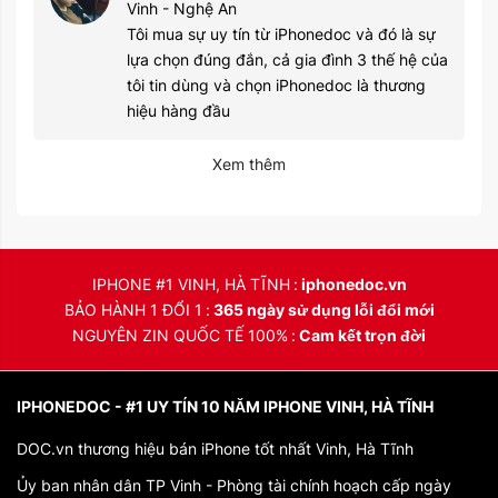
Vinh - Nghệ An
Tôi mua sự uy tín từ iPhonedoc và đó là sự
lựa chọn đúng đắn, cả gia đình 3 thế hệ của
tôi tin dùng và chọn iPhonedoc là thương
hiệu hàng đầu
Xem thêm
IPHONE #1 VINH, HÀ TĨNH
iphonedoc.vn
BẢO HÀNH 1 ĐỔI 1
365 ngày sử dụng lỗi đổi mới
NGUYÊN ZIN QUỐC TẾ 100%
Cam kết trọn đời
IPHONEDOC - #1 UY TÍN 10 NĂM IPHONE VINH, HÀ TĨNH
DOC.vn thương hiệu bán iPhone tốt nhất Vinh, Hà Tĩnh
Ủy ban nhân dân TP Vinh - Phòng tài chính hoạch cấp ngày