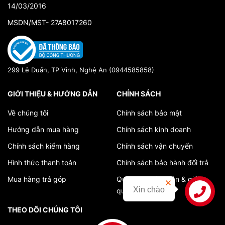
14/03/2016
MSDN/MST- 27A8017260
299 Lê Duẩn, TP Vinh, Nghệ An (0944585858)
GIỚI THIỆU & HƯỚNG DẪN
CHÍNH SÁCH
Về chúng tôi
Chính sách bảo mật
Hướng dẫn mua hàng
Chính sách kinh doanh
Chính sách kiểm hàng
Chính sách vận chuyển
Hình thức thanh toán
Chính sách bảo hành đổi trả
Mua hàng trả góp
Quy trình tiếp nhận & giải
Xin chào
quyết khiếu nại
Liên hệ
THEO DÕI CHÚNG TÔI