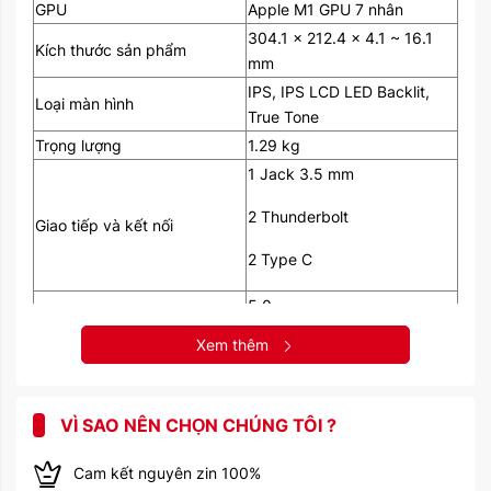
GPU
Apple M1 GPU 7 nhân
304.1 x 212.4 x 4.1 ~ 16.1
Kích thước sản phẩm
mm
IPS, IPS LCD LED Backlit,
Loại màn hình
True Tone
Trọng lượng
1.29 kg
1 Jack 3.5 mm
2 Thunderbolt
Giao tiếp và kết nối
2 Type C
5.0
Bluetooth
Xem thêm
HD720p
Webcam
Pin
Lithium polymer
VÌ SAO NÊN CHỌN CHÚNG TÔI ?
Năm ra mắt
2020
Mới Inbox 0944 585858 /
Tình trạng sản phẩm
Cam kết nguyên zin 100%
Máy like new (Updating)