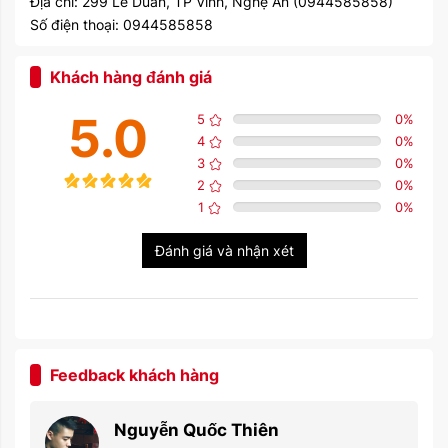
Địa chỉ: 299 Lê Duẩn, TP Vinh, Nghệ An (0944585858)
Số điện thoại: 0944585858
Khách hàng đánh giá
5.0
5
0
%
4
0
%
3
0
%
2
0
%
1
0
%
Đánh giá và nhận xét
Feedback khách hàng
Nguyễn Quốc Thiên