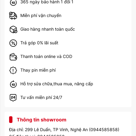
365 ngày bảo hành 1 đổi 1
Pin
Lithium polymer / 67W / 18h
Miễn phí vận chuyển
Năm ra mắt
2023
Mới Inbox 0944 585858 /
Tình trạng sản phẩm
Giao hàng nhanh toàn quốc
Máy like new (Updating)
Trả góp 0% lãi suất
Thanh toán online và COD
Thay pin miễn phí
Hỗ trợ sửa chữa,thua mua, nâng cấp
Tư vấn miễn phí 24/7
Thông tin showroom
Địa chỉ: 299 Lê Duẩn, TP Vinh, Nghệ An (0944585858)