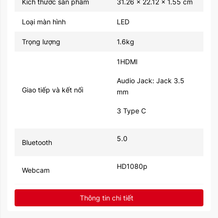
Kích thước sản phẩm
31.26 x 22.12 x 1.55 cm
Loại màn hình
LED
Trọng lượng
1.6kg
1HDMI
Audio Jack: Jack 3.5
Giao tiếp và kết nối
mm
3 Type C
5.0
Bluetooth
HD1080p
Webcam
Lithium polymer / 67W /
Thông tin chi tiết
Pin
18h