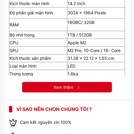
Kích thước màn hình
14.2 inch
Độ phân giải màn hình
3024 x 1964 Pixels
16GBC/ 32GB
RAM
Bộ nhớ trong
1TB / 512GB
CPU
Apple M2
GPU
M2 Pro, 10-Core / 16- Core
Kích thước sản phẩm
31.26 x 22.12 x 1.55 cm
Loại màn hình
LED
Trọng lượng
1.6kg
1HDMI
Xem thêm
Audio Jack: Jack 3.5 mm
Giao tiếp và kết nối
3 Type C
VÌ SAO NÊN CHỌN CHÚNG TÔI ?
5.0
Bluetooth
Cam kết nguyên zin 100%
HD1080p
Webcam