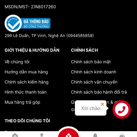
MSDN/MST- 27A8017260
299 Lê Duẩn, TP Vinh, Nghệ An (0944585858)
GIỚI THIỆU & HƯỚNG DẪN
CHÍNH SÁCH
Về chúng tôi
Chính sách bảo mật
Hướng dẫn mua hàng
Chính sách kinh doanh
Chính sách kiểm hàng
Chính sách vận chuyển
Hình thức thanh toán
Chính sách bảo hành đổi trả
Mua hàng trả góp
Quy trình tiếp nhận & giải
Xin chào
quyết khiếu nại
Liên hệ
THEO DÕI CHÚNG TÔI
Facebook
Tiktok
0