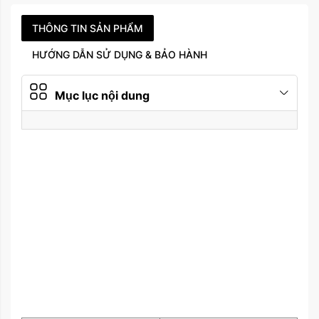
Năm ra mắt
2023
THÔNG TIN SẢN PHẨM
Mới Inbox 0944 585858
HƯỚNG DẪN SỬ DỤNG & BẢO HÀNH
Tình trạng sản phẩm
/ Máy like new
(Updating)
Mục lục nội dung