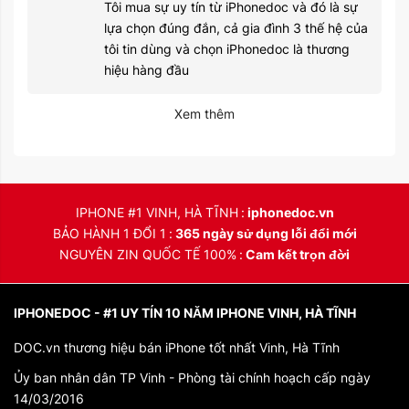
Tôi mua sự uy tín từ iPhonedoc và đó là sự
lựa chọn đúng đắn, cả gia đình 3 thế hệ của
tôi tin dùng và chọn iPhonedoc là thương
hiệu hàng đầu
Xem thêm
IPHONE #1 VINH, HÀ TĨNH
iphonedoc.vn
BẢO HÀNH 1 ĐỔI 1
365 ngày sử dụng lỗi đổi mới
NGUYÊN ZIN QUỐC TẾ 100%
Cam kết trọn đời
IPHONEDOC - #1 UY TÍN 10 NĂM IPHONE VINH, HÀ TĨNH
DOC.vn thương hiệu bán iPhone tốt nhất Vinh, Hà Tĩnh
Ủy ban nhân dân TP Vinh - Phòng tài chính hoạch cấp ngày
14/03/2016