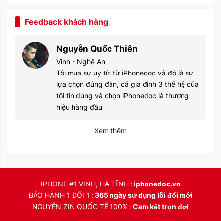
Feedback khách hàng
Nguyễn Quốc Thiên
Vinh - Nghệ An
Tôi mua sự uy tín từ iPhonedoc và đó là sự
lựa chọn đúng đắn, cả gia đình 3 thế hệ của
tôi tin dùng và chọn iPhonedoc là thương
hiệu hàng đầu
Xem thêm
IPHONE #1 VINH, HÀ TĨNH
iphonedoc.vn
BẢO HÀNH 1 ĐỔI 1
365 ngày sử dụng lỗi đổi mới
NGUYÊN ZIN QUỐC TẾ 100%
Cam kết trọn đời